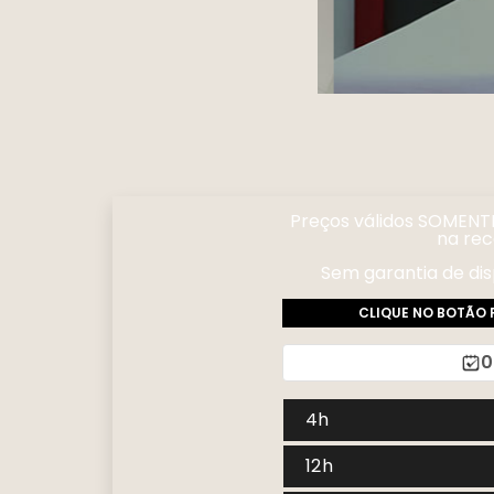
Preços válidos
SOMENT
na rec
Sem garantia de dis
CLIQUE NO BOTÃO 
0
4h
12h