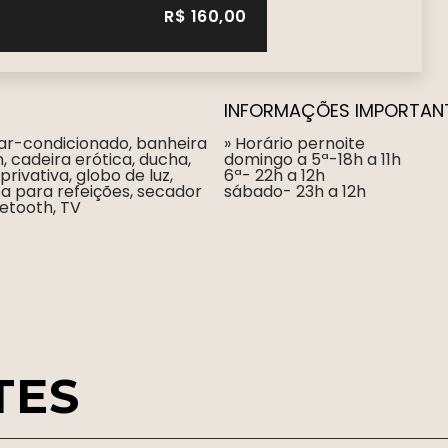
R$
160,00
INFORMAÇÕES IMPORTANT
 ar-condicionado, banheira
» Horário pernoite
 cadeira erótica, ducha,
domingo a 5ª-18h a 11h
rivativa, globo de luz,
6ª- 22h a 12h
sa para refeições, secador
sábado- 23h a 12h
etooth, TV
TES