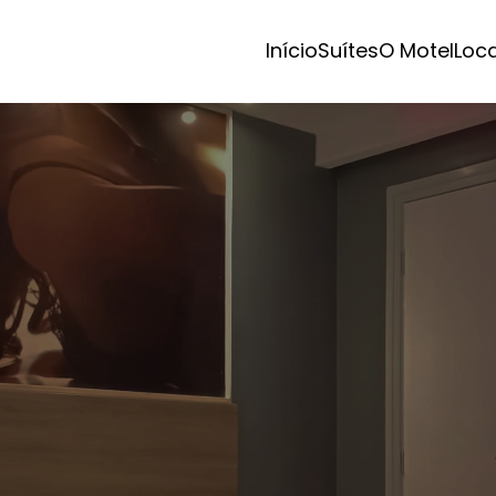
Início
Suítes
O Motel
Loc